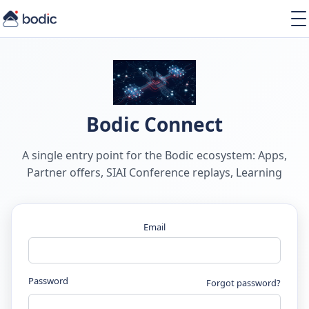
Solutions
Services
Learning
About
Resources
Bodic Connect
A single entry point for the Bodic ecosystem: Apps,
Partner offers, SIAI Conference replays, Learning
EN
Email
Password
Forgot password?