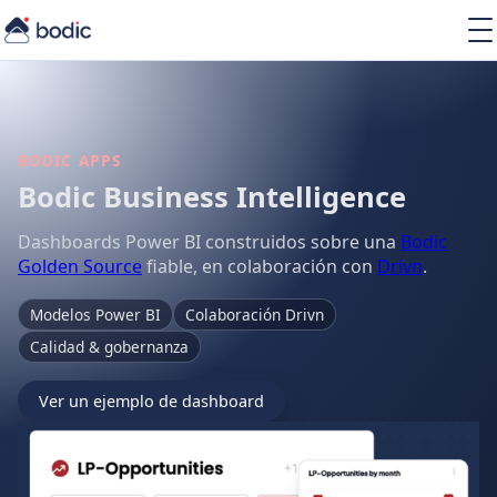
Soluciones
Servicios
Learning
Sobre nosotros
BODIC APPS
Recursos
Bodic Business Intelligence
Dashboards Power BI construidos sobre una
Bodic
Golden Source
fiable, en colaboración con
Drivn
.
Modelos Power BI
Colaboración Drivn
ES
Calidad & gobernanza
Ver un ejemplo de dashboard