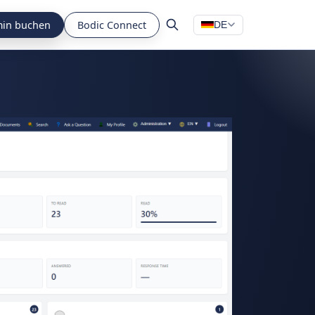
min buchen
Bodic Connect
DE