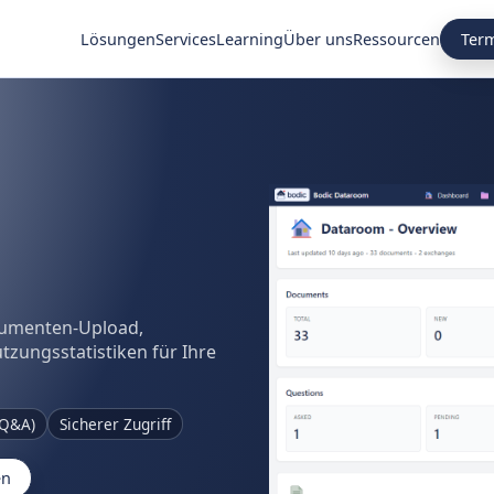
Ter
Lösungen
Services
Learning
Über uns
Ressourcen
kumenten-Upload,
zungsstatistiken für Ihre
(Q&A)
Sicherer Zugriff
en