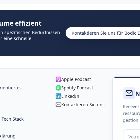
ume effizient
n spezifischen Bedürfnissen
Kontaktieren Sie uns für Bodic
 eine schnelle
Apple Podcast
rientiertes
Spotify Podcast
N
LinkedIn
Kontaktieren Sie uns
Recevez
ressourc
& Tech Stack
gestion.
klärung