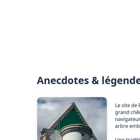
Anecdotes & légende
Le site de
grand chên
navigateur
arbre embl
Une tradit