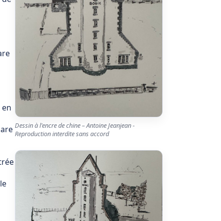
are
t en
Dessin à l'encre de chine – Antoine Jeanjean -
hare
Reproduction interdite sans accord
trée
le