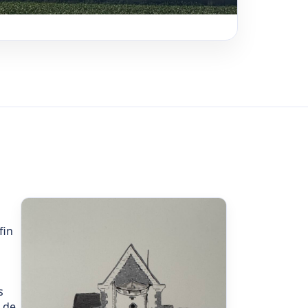
fin
s
t de