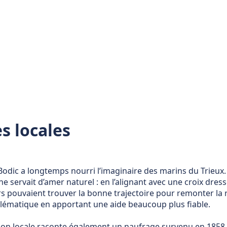
s locales
 Bodic a longtemps nourri l’imaginaire des marins du Trieux.
e servait d’amer naturel : en l’alignant avec une croix dressé
s pouvaient trouver la bonne trajectoire pour remonter la r
ématique en apportant une aide beaucoup plus fiable.
ion locale raconte également un naufrage survenu en 1858,