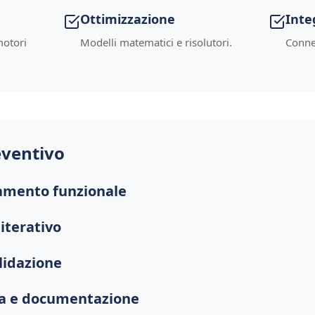
Ottimizzazione
Inte
motori
Modelli matematici e risolutori.
Connes
eventivo
ramento funzionale
 iterativo
alidazione
na e documentazione