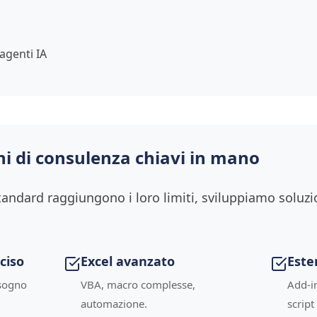
agenti IA
ni di consulenza chiavi in mano
andard raggiungono i loro limiti, sviluppiamo soluzi
ciso
Excel avanzato
Este
isogno
VBA, macro complesse,
Add-i
automazione.
script