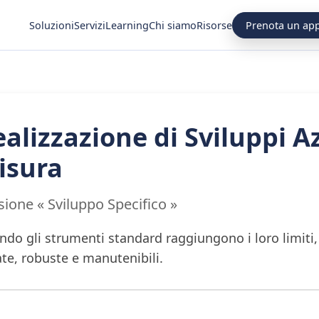
Prenota un ap
Soluzioni
Servizi
Learning
Chi siamo
Risorse
alizzazione di Sviluppi A
isura
sione « Sviluppo Specifico »
do gli strumenti standard raggiungono i loro limiti,
te, robuste e manutenibili.