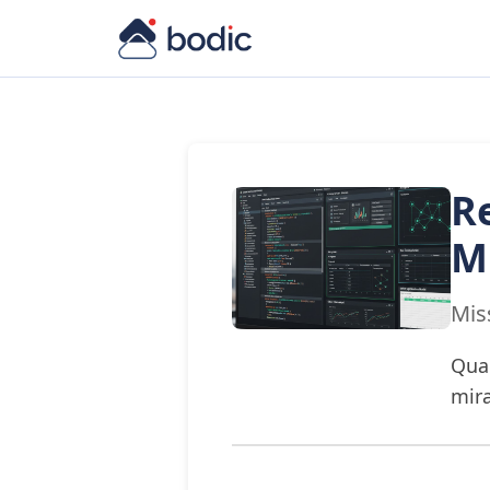
Re
M
Mis
Quan
mira