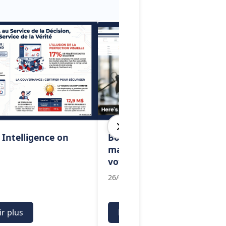
 Intelligence on
Bodic CRM : 6 nouveautés
majeures pour booster
votre productivité
26/05/2026
ir plus
En savoir plus