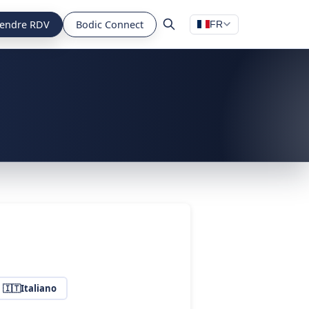
endre RDV
Bodic Connect
FR
🇮🇹
Italiano