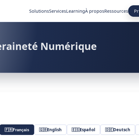
Pr
Solutions
Services
Learning
À propos
Ressources
eraineté Numérique
🇬🇧
English
🇪🇸
Español
🇩🇪
Deutsch
🇫🇷
Français