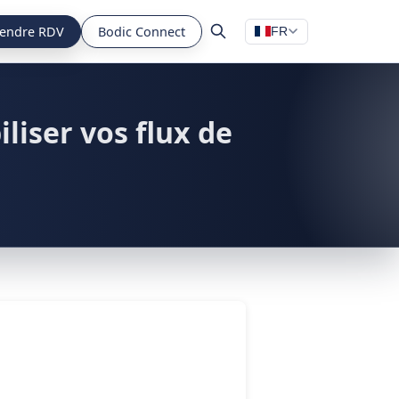
endre RDV
Bodic Connect
FR
liser vos flux de