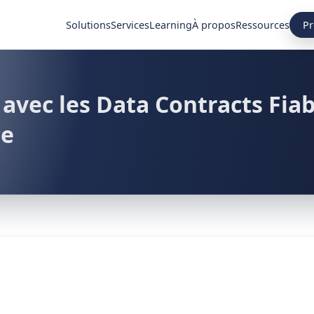
Pr
Solutions
Services
Learning
À propos
Ressources
avec les Data Contracts Fiabi
ce