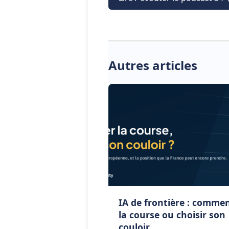
Autres articles
IA de frontière : comme
la course ou choisir son
couloir