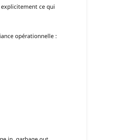
 explicitement ce qui
iance opérationnelle :
age in, garbage out.