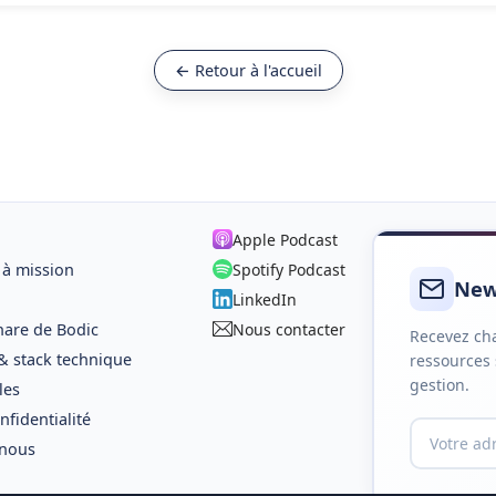
← Retour à l'accueil
Apple Podcast
 à mission
Spotify Podcast
New
LinkedIn
hare de Bodic
Nous contacter
Recevez cha
 & stack technique
ressources 
gestion.
les
nfidentialité
 nous