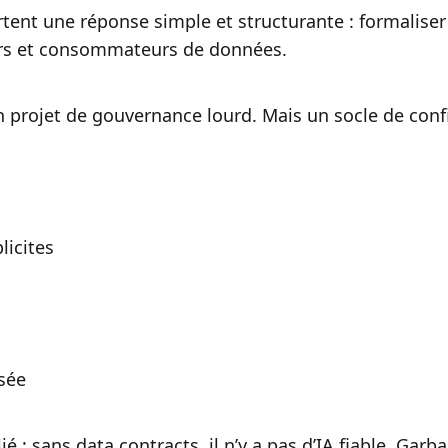
tent une réponse simple et structurante : formaliser
urs et consommateurs de données.
un projet de gouvernance lourd. Mais un socle de conf
licites
isée
é : sans data contracts, il n’y a pas d’IA fiable. Garb