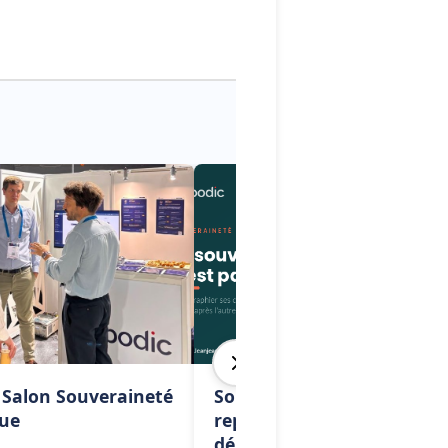
 Salon Souveraineté
Souveraineté numérique :
ue
reprendre la main sur ses
dépendances