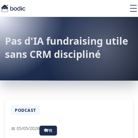
Lösungen
Services
Learning
Pas d'IA fundraising utile
Über uns
sans CRM discipliné
Ressourcen
DE
PODCAST
📅 05/05/2026
🌐
FR