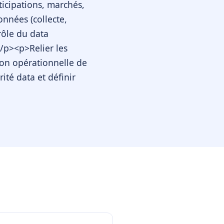
rticipations, marchés,
nnées (collecte,
rôle du data
</p><p>Relier les
on opérationnelle de
té data et définir