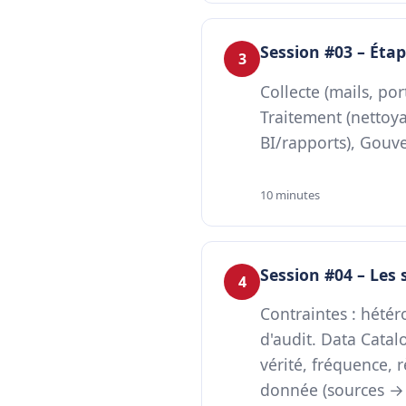
Session #03 – Éta
3
Collecte (mails, por
Traitement (nettoya
BI/rapports), Gouver
10 minutes
Session #04 – Les 
4
Contraintes : hétér
d'audit. Data Cata
vérité, fréquence, r
donnée (sources → 