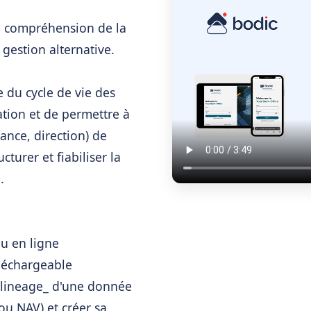
e compréhension de la
gestion alternative.
e du cycle de vie des
ation et de permettre à
iance, direction) de
rer et fiabiliser la
.
u en ligne
éléchargeable
 _lineage_ d'une donnée
 ou NAV) et créer sa