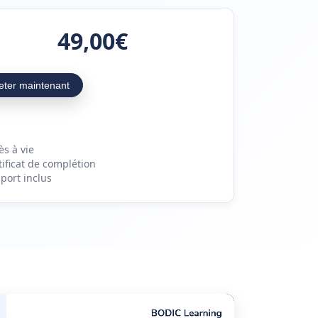
49,00€
eter maintenant
ès à vie
tificat de complétion
port inclus