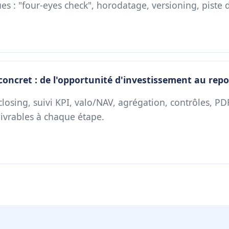
ues : "four-eyes check", horodatage, versioning, piste d
concret : de l'opportunité d'investissement au repo
closing, suivi KPI, valo/NAV, agrégation, contrôles, PD
 livrables à chaque étape.