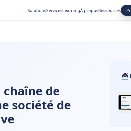
Pr
Solutions
Services
Learning
À propos
Ressources
a chaîne de
e société de
ive