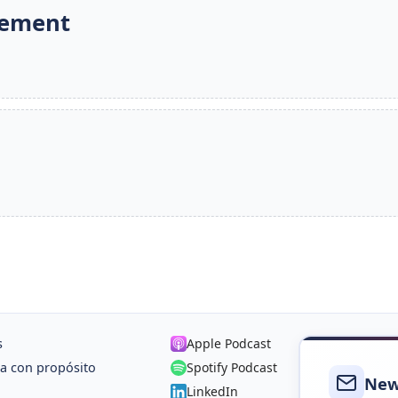
nement
s
Apple Podcast
a con propósito
Spotify Podcast
New
LinkedIn